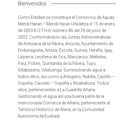
Bienvenidos
Como Entidad se constituye el Consorcio de Aguas
Mendi Haran – Mendi Haran Urkidetza el 15 de enero
de 2003 B.O.T.H.A. número 85 del 29 de junio de
2002. Conformándolo las Juntas Administrativas
de Antezana de la Ribera, Anúcita, Ayuntamiento de
Erriberagoitia, Artaza, Escota, Guinea, Hereña, Igay,
Lasierra, Leciñena de Oca, Manzanos, Melledes,
Paul, Pobes, Quintanilla de la Ribera, Tuyo,
Villabezana, Villaluenga. Suministrando agua a
todos ellos, así como a Arbigano, Nubilla, Castillo –
Sopeña, Caicedo – Sopeña y Rivabellosa. Todos
ellos, pertenecientes a La Cuadrilla Añana.
Gestionando el agua así una buena parte de la
mencionada Comarca de Añana, perteneciente al
Territorio Histórico de Álava, en la Comunidad
Autónoma de Euskadi.