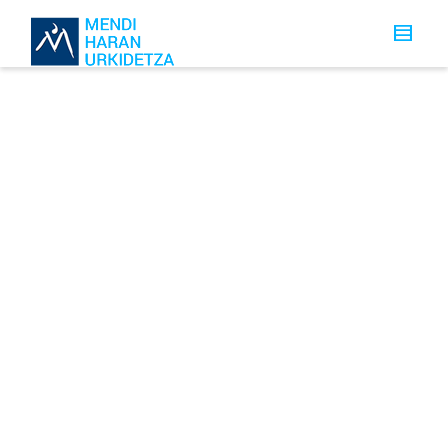
Calidad garantizada
La calidad del agua en nuestro Consorcio es excelente,
y eso se lo debemos principalmente al sistema de
sondeos y abastecimientos que tenemos en el mismo
y al control sanitario altamente exigente que
realizamos en los mismos.