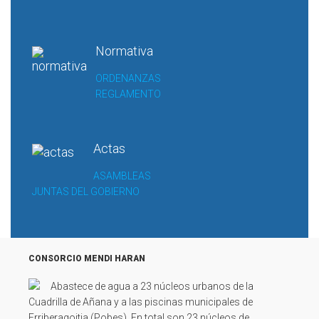
Normativa
ORDENANZAS
REGLAMENTO
Actas
ASAMBLEAS
JUNTAS DEL GOBIERNO
CONSORCIO MENDI HARAN
Abastece de agua a 23 núcleos urbanos de la
Cuadrilla de Añana y a las piscinas municipales de
Erriberagoitia (Pobes). En total son 23 núcleos de